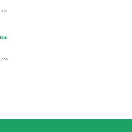
-191
alām
-209