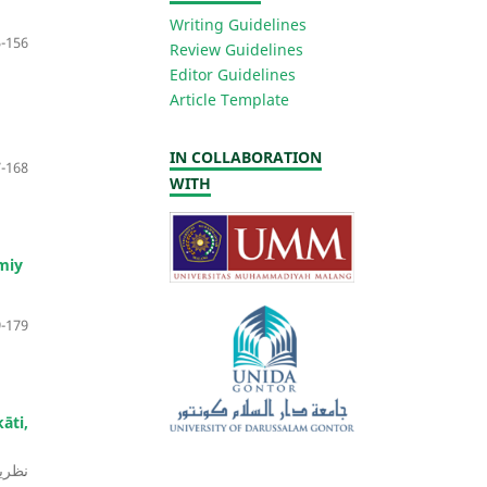
Writing Guidelines
-156
Review Guidelines
Editor Guidelines
Article Template
IN COLLABORATION
-168
WITH
āmiy
-179
āti,
نظري