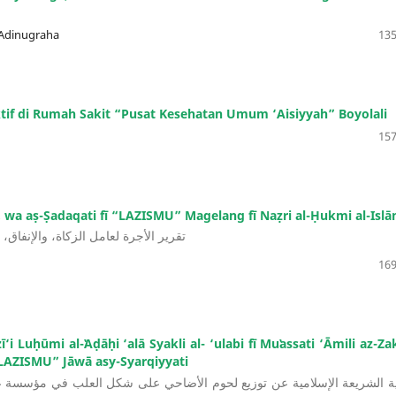
Adinugraha
135
 di Rumah Sakit “Pusat Kesehatan Umum ‘Aisiyyah” Boyolali
157
fāqi, wa aṣ-Ṣadaqati fī “LAZISMU” Magelang fī Naẓri al-Ḥukmi al-Isl
تقرير الأجرة لعامل الزكاة، والإنفاق
169
‘i Luḥūmi al-ʽAḍāḥi ‘alā Syakli al- ‘ulabi fī Muʽassati ‘Āmili az-Zak
LAZISMU” Jāwā asy-Syarqiyyati
ة الشريعة الإسلامية عن توزيع لحوم الأضاحي على شكل العلب في مؤسسة عام